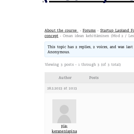
About the course
›
Forums
›
Startup Lapland 
concept
›
Oman idean kehittäminen (Mod 2 / Les
This topic has 2 replies, 2 voices, and was las
Anonymous
.
Viewing 3 posts - 1 through 3 (of 3 total)
Author
Posts
28.2.2023 at 20:13
pia-
keranenlapina