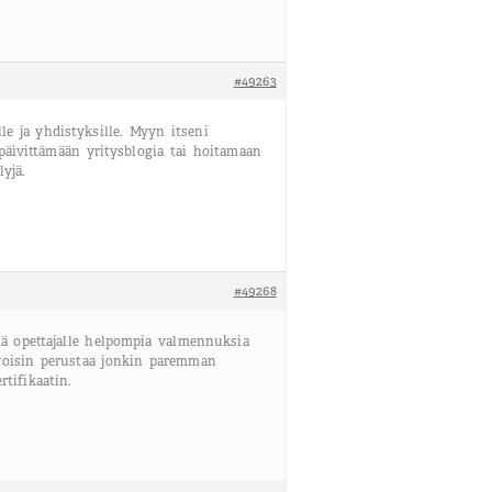
#49263
lle ja yhdistyksille. Myyn itseni
päivittämään yritysblogia tai hoitamaan
lyjä.
#49268
tä opettajalle helpompia valmennuksia
voisin perustaa jonkin paremman
rtifikaatin.