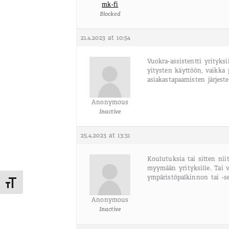
mk-fi
Blocked
21.4.2023 at 10:54
Vuokra-assistentti yrityksi
yitysten käyttöön, vaikka 
asiakastapaamisten järjeste
Anonymous
Inactive
25.4.2023 at 13:31
Koulutuksia tai sitten nii
myymään yrityksille. Tai 
ympäristöpalkinnon tai -se
Toggle Font size
Anonymous
Inactive