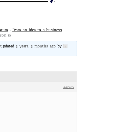
Forum
›
From an idea to a business
son 5)
t updated
3 years, 3 months ago
by
#47287