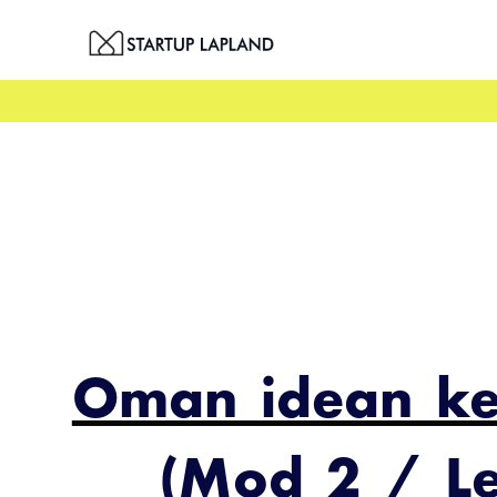
Skip
to
content
Oman idean ke
(Mod 2 / Le