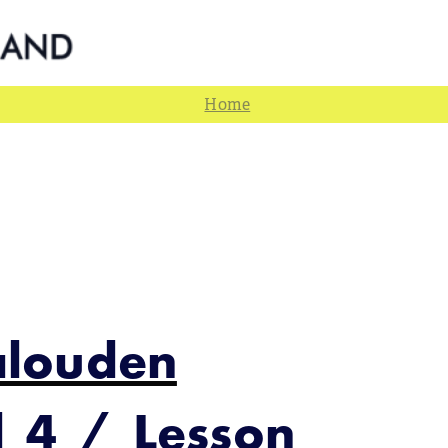
alouden
d 4 / Lesson