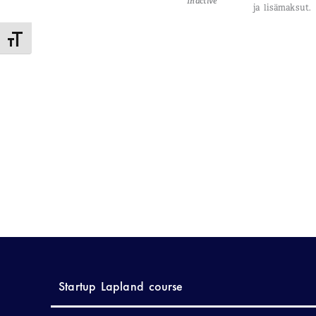
Inactive
ja lisämaksut.
Toggle Font size
Startup Lapland course