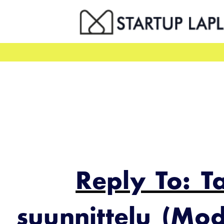
Skip
to
content
Reply To: T
suunnittelu (Mo