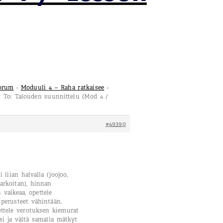
Forum
›
Moduuli 4 – Raha ratkaisee
›
y To: Talouden suunnittelu (Mod 4 /
#49390
 liian halvalla (joojoo,
tarkoitan), hinnan
vaikeaa, opettele
perusteet vähintään.
ttele verotuksen kiemurat
i ja vältä samalla mätkyt