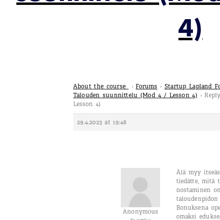
4)
About the course
›
Forums
›
Startup Lapland 
Talouden suunnittelu (Mod 4 / Lesson 4)
›
Repl
Lesson 4)
29.4.2023 at 19:48
Älä myy itseäsi
tiedätte, mitä 
nostaminen on 
taloudenpidon 
Bonuksena ope
Anonymous
omaksi edukses